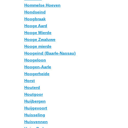
Hommelse Hoeven
Hondseind
Hoogbraak
Hooge Aard
Hooge Mierde
Hooge Zwaluwe
Hooge mierde
Hoogeind (Baarle-Nassau)
Hoogeloon
Hoogen-Aarle
Hoogerheide
Horst
Houterd
Houtgoor
Huijbergen
Huijgevoort
Huisseling
Huisvennen