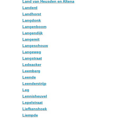
Land van Heusden en Altena
Landerd
Landhorst
Langdonk
Langenboom
Langendijk
Langereit
Langeschouw
Langeweg
Langstraat
Ledeacker
Leemberg
Leende
Leenderstrijp
Leg
Lennisheuvel
Lepelstraat
Liefkenshoek
Liempde