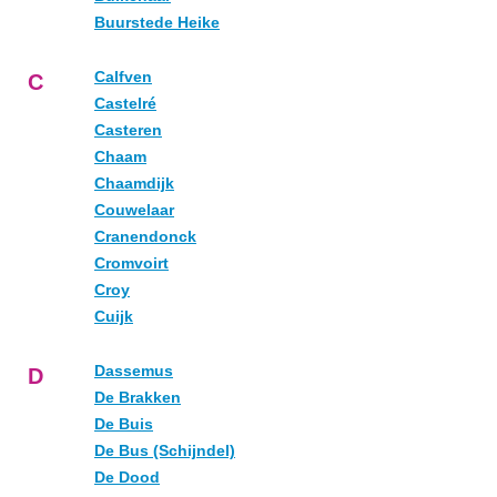
Buurstede Heike
Calfven
C
Castelré
Casteren
Chaam
Chaamdijk
Couwelaar
Cranendonck
Cromvoirt
Croy
Cuijk
Dassemus
D
De Brakken
De Buis
De Bus (Schijndel)
De Dood