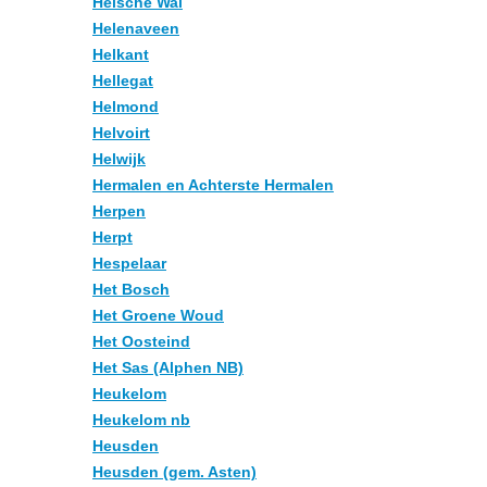
Heische Wal
Helenaveen
Helkant
Hellegat
Helmond
Helvoirt
Helwijk
Hermalen en Achterste Hermalen
Herpen
Herpt
Hespelaar
Het Bosch
Het Groene Woud
Het Oosteind
Het Sas (Alphen NB)
Heukelom
Heukelom nb
Heusden
Heusden (gem. Asten)