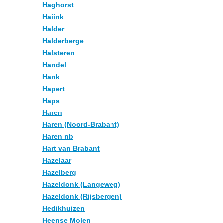
Haghorst
Haiink
Halder
Halderberge
Halsteren
Handel
Hank
Hapert
Haps
Haren
Haren (Noord-Brabant)
Haren nb
Hart van Brabant
Hazelaar
Hazelberg
Hazeldonk (Langeweg)
Hazeldonk (Rijsbergen)
Hedikhuizen
Heense Molen