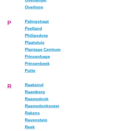
Overlangel
Overloon
Palingstraat
P
Peelland
Philipsdorp
Plaatsluis
Plantage Centrum
Princenhage
Prinsenbeek
Putte
Raakeind
R
Raamberg
Raamsdonk
Raamsdonksveer
Rakens
Ravenstein
Reek