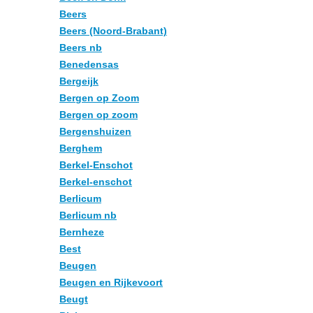
Beers
Beers (Noord-Brabant)
Beers nb
Benedensas
Bergeijk
Bergen op Zoom
Bergen op zoom
Bergenshuizen
Berghem
Berkel-Enschot
Berkel-enschot
Berlicum
Berlicum nb
Bernheze
Best
Beugen
Beugen en Rijkevoort
Beugt