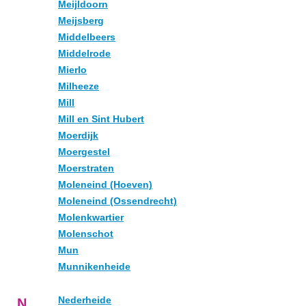
Meijldoorn
Meijsberg
Middelbeers
Middelrode
Mierlo
Milheeze
Mill
Mill en Sint Hubert
Moerdijk
Moergestel
Moerstraten
Moleneind (Hoeven)
Moleneind (Ossendrecht)
Molenkwartier
Molenschot
Mun
Munnikenheide
Nederheide
N