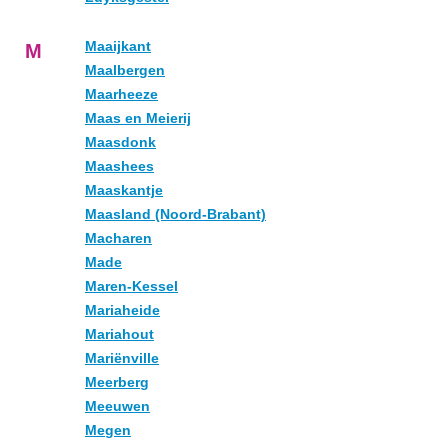
Maaijkant
M
Maalbergen
Maarheeze
Maas en Meierij
Maasdonk
Maashees
Maaskantje
Maasland (Noord-Brabant)
Macharen
Made
Maren-Kessel
Mariaheide
Mariahout
Mariënville
Meerberg
Meeuwen
Megen