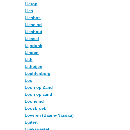
Lierop
Lies
Liesbos
Lieseind
Lieshout
Liessel
Lijndonk
Linden
Lith
Lithoijen
Lochtenburg
Loo
Loon op Zand
Loon op zand
Looneind
Loosbroek
Loveren (Baarle-Nassau)
Luitert
Luyksgestel