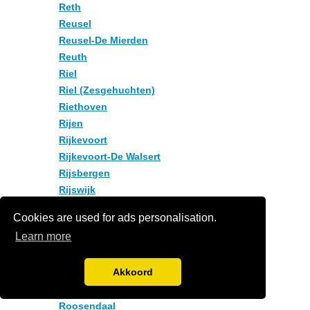
Reth
Reusel
Reusel-De Mierden
Reuth
Riel
Riel (Zesgehuchten)
Riethoven
Rijen
Rijkevoort
Rijkevoort-De Walsert
Rijsbergen
Rijswijk
Rijswijk (Noord-Brabant)
Cookies are used for ads personalisation.
Rijswijk nb
Learn more
Rips
Rolaf
Akkoord
Roodevaart
Roosberg
Roosendaal