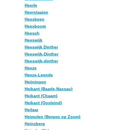
Heerle
Heerstaaien
Heesbeen
Heesboom
Heesch
Heeswijk
Heeswijk Dinther
Heeswijk-Dinther
Heeswijk-dinther
Heeze
Heeze-Leende
Heijningen
Heikant (Baarle-Nassau)
Heikant (Chaam)
Heikant (Oosteind)
Heilaar
Heimolen (Bergen op Zoom)
Heinsberg