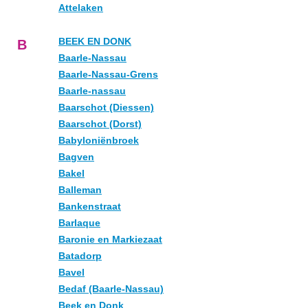
Attelaken
BEEK EN DONK
B
Baarle-Nassau
Baarle-Nassau-Grens
Baarle-nassau
Baarschot (Diessen)
Baarschot (Dorst)
Babyloniënbroek
Bagven
Bakel
Balleman
Bankenstraat
Barlaque
Baronie en Markiezaat
Batadorp
Bavel
Bedaf (Baarle-Nassau)
Beek en Donk