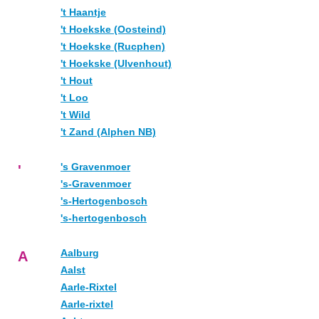
't Haantje
't Hoekske (Oosteind)
't Hoekske (Rucphen)
't Hoekske (Ulvenhout)
't Hout
't Loo
't Wild
't Zand (Alphen NB)
's Gravenmoer
'
's-Gravenmoer
's-Hertogenbosch
's-hertogenbosch
Aalburg
A
Aalst
Aarle-Rixtel
Aarle-rixtel