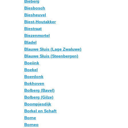
Bieberg
Biesbosch
Biesheuvel
Biest-Houtakker
Biestraat
Biezenmortel
Bladel
Blauwe Sluis (Lage Zwaluwe)
Blauwe Sluis (Steenbergen)
Boeiink
Boekel
Boerdonk
Bokhoven
Bolberg (Bavel)
Bolberg (Gilze)
Boompjesdijk
Borkel en Schaft
Borne
Borneo