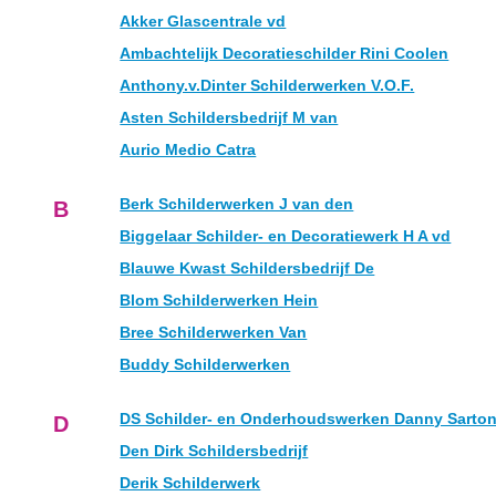
Akker Glascentrale vd
Ambachtelijk Decoratieschilder Rini Coolen
Anthony.v.Dinter Schilderwerken V.O.F.
Asten Schildersbedrijf M van
Aurio Medio Catra
Berk Schilderwerken J van den
B
Biggelaar Schilder- en Decoratiewerk H A vd
Blauwe Kwast Schildersbedrijf De
Blom Schilderwerken Hein
Bree Schilderwerken Van
Buddy Schilderwerken
DS Schilder- en Onderhoudswerken Danny Sarto
D
Den Dirk Schildersbedrijf
Derik Schilderwerk