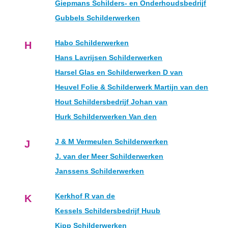
Giepmans Schilders- en Onderhoudsbedrijf
Gubbels Schilderwerken
Habo Schilderwerken
H
Hans Lavrijsen Schilderwerken
Harsel Glas en Schilderwerken D van
Heuvel Folie & Schilderwerk Martijn van den
Hout Schildersbedrijf Johan van
Hurk Schilderwerken Van den
J & M Vermeulen Schilderwerken
J
J. van der Meer Schilderwerken
Janssens Schilderwerken
Kerkhof R van de
K
Kessels Schildersbedrijf Huub
Kipp Schilderwerken