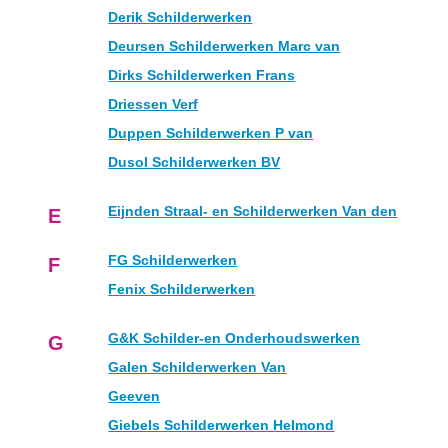
Derik Schilderwerken
Deursen Schilderwerken Marc van
Dirks Schilderwerken Frans
Driessen Verf
Duppen Schilderwerken P van
Dusol Schilderwerken BV
Eijnden Straal- en Schilderwerken Van den
E
FG Schilderwerken
F
Fenix Schilderwerken
G&K Schilder-en Onderhoudswerken
G
Galen Schilderwerken Van
Geeven
Giebels Schilderwerken Helmond