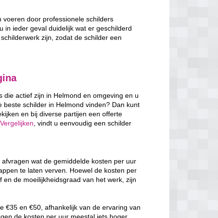
n voeren door professionele schilders
u in ieder geval duidelijk wat er geschilderd
schilderwerk zijn, zodat de schilder een
gina
rs die actief zijn in Helmond en omgeving en u
e beste schilder in Helmond vinden? Dan kunt
ijken en bij diverse partijen een offerte
Vergelijken
, vindt u eenvoudig een schilder
h afvragen wat de gemiddelde kosten per uur
rappen te laten verven. Hoewel de kosten per
f en de moeilijkheidsgraad van het werk, zijn
e €35 en €50, afhankelijk van de ervaring van
ggen de kosten per uur meestal iets hoger,