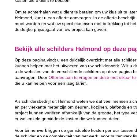
kosten die u dient te betalen.
Om te achterhalen wat u dient te betalen om uw klus uit te late
Helmond, kunt u een offerte aanvragen. In de offerte beschrijft 
moet worden en wat uw specifieke eisen met betrekking tot het 
duidelijke prijsopgaaf van uw project kan geven.
Bekijk alle schilders Helmond op deze pa
Op deze pagina vindt u een duidelijk overzicht met alle schilde
kunnen helpen met het uitvoeren van uw schilderwerk. Wilt u d
u de websites van de verschillende schilders op deze pagina bek
aanvragen. Door
Offertes aan te vragen en deze met elkaar te 
die u kan helpen voor een laag tarief.
Als schildersbedrijf uit Helmond weten we dat veel mensen zic
en per vierkante meter zijn om deuren, kozijnen, plafonds en t
project kunnen variëren afhankelijk van de grootte, het type ver
er wel enkele gemiddelde kosten die we kunnen delen.
Voor binnenwerk liggen de gemiddelde kosten per uur tussen d
de schilder en de complexiteit van het werk. Voor buitenwerk li