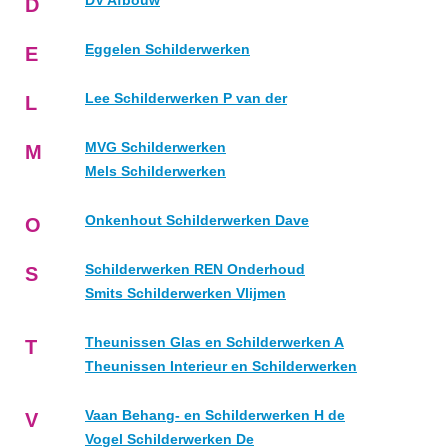
DV Afbouw
D
Eggelen Schilderwerken
E
Lee Schilderwerken P van der
L
MVG Schilderwerken
M
Mels Schilderwerken
Onkenhout Schilderwerken Dave
O
Schilderwerken REN Onderhoud
S
Smits Schilderwerken Vlijmen
Theunissen Glas en Schilderwerken A
T
Theunissen Interieur en Schilderwerken
Vaan Behang- en Schilderwerken H de
V
Vogel Schilderwerken De