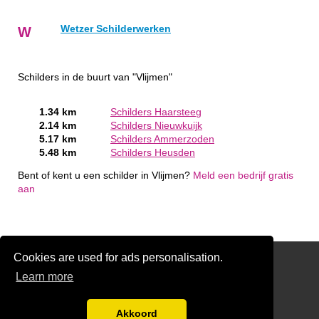
Wetzer Schilderwerken
W
Schilders in de buurt van "Vlijmen"
1.34 km
Schilders Haarsteeg
2.14 km
Schilders Nieuwkuijk
5.17 km
Schilders Ammerzoden
5.48 km
Schilders Heusden
Bent of kent u een schilder in Vlijmen?
Meld een bedrijf gratis
aan
Cookies are used for ads personalisation.
Schilder Offerte Aanvragen
Learn more
links
Disclaimer
Akkoord