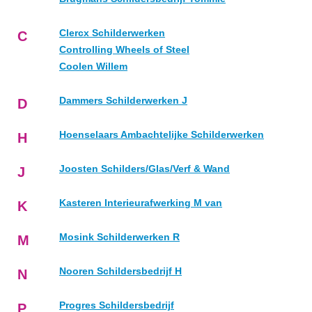
Clercx Schilderwerken
C
Controlling Wheels of Steel
Coolen Willem
Dammers Schilderwerken J
D
Hoenselaars Ambachtelijke Schilderwerken
H
Joosten Schilders/Glas/Verf & Wand
J
Kasteren Interieurafwerking M van
K
Mosink Schilderwerken R
M
Nooren Schildersbedrijf H
N
Progres Schildersbedrijf
P