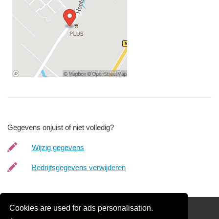
Gegevens onjuist of niet volledig?
Wijzig gegevens
Bedrijfsgegevens verwijderen
Cookies are used for ads personalisation.
Schilder Offerte Aanvragen