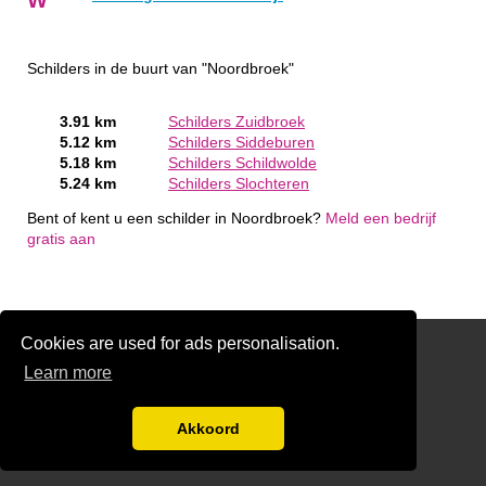
Schilders in de buurt van "Noordbroek"
3.91 km
Schilders Zuidbroek
5.12 km
Schilders Siddeburen
5.18 km
Schilders Schildwolde
5.24 km
Schilders Slochteren
Bent of kent u een schilder in Noordbroek?
Meld een bedrijf
gratis aan
Cookies are used for ads personalisation.
Schilder Offerte Aanvragen
Learn more
links
Disclaimer
Akkoord
Aanmelden bedrijven