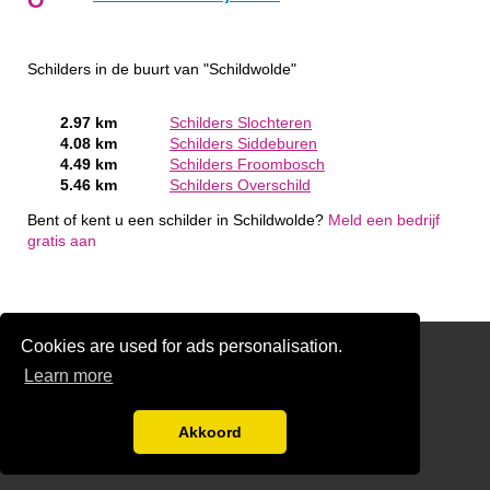
Schilders in de buurt van "Schildwolde"
2.97 km
Schilders Slochteren
4.08 km
Schilders Siddeburen
4.49 km
Schilders Froombosch
5.46 km
Schilders Overschild
Bent of kent u een schilder in Schildwolde?
Meld een bedrijf
gratis aan
Cookies are used for ads personalisation.
Schilder Offerte Aanvragen
Learn more
links
Disclaimer
Akkoord
Aanmelden bedrijven