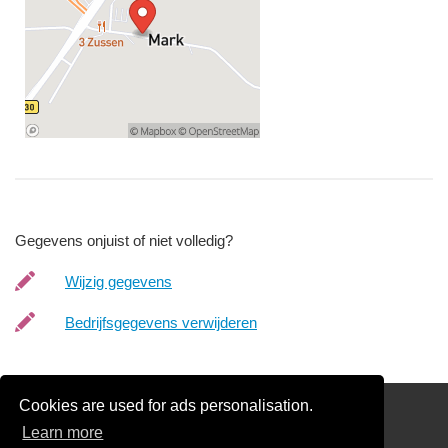
Gegevens onjuist of niet volledig?
Wijzig gegevens
Bedrijfsgegevens verwijderen
Cookies are used for ads personalisation.
Schilder Offerte Aanvragen
Learn more
links