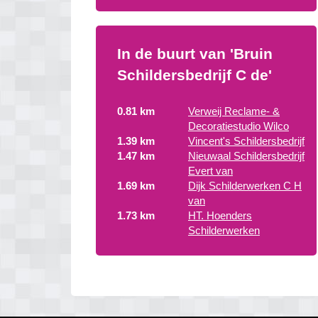
In de buurt van 'Bruin
Schildersbedrijf C de'
0.81 km
Verweij Reclame- &
Decoratiestudio Wilco
1.39 km
Vincent's Schildersbedrijf
1.47 km
Nieuwaal Schildersbedrijf
Evert van
1.69 km
Dijk Schilderwerken C H
van
1.73 km
HT. Hoenders
Schilderwerken