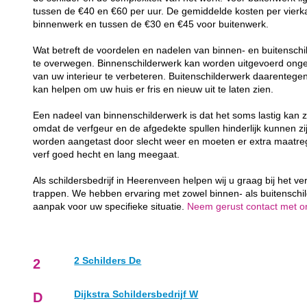
tussen de €40 en €60 per uur. De gemiddelde kosten per vierk
binnenwerk en tussen de €30 en €45 voor buitenwerk.
Wat betreft de voordelen en nadelen van binnen- en buitenschil
te overwegen. Binnenschilderwerk kan worden uitgevoerd ongea
van uw interieur te verbeteren. Buitenschilderwerk daarenteg
kan helpen om uw huis er fris en nieuw uit te laten zien.
Een nadeel van binnenschilderwerk is dat het soms lastig kan z
omdat de verfgeur en de afgedekte spullen hinderlijk kunnen zij
worden aangetast door slecht weer en moeten er extra maatr
verf goed hecht en lang meegaat.
Als schildersbedrijf in Heerenveen helpen wij u graag bij het v
trappen. We hebben ervaring met zowel binnen- als buitenschi
aanpak voor uw specifieke situatie.
Neem gerust contact met ons
2 Schilders De
2
Dijkstra Schildersbedrijf W
D