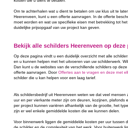
kosten die u dient te betalen.
Om te achterhalen wat u dient te betalen om uw klus uit te late
Heerenveen, kunt u een offerte aanvragen. In de offerte beschrij
moet worden en wat uw specifieke eisen met betrekking tot het 
duidelijke prijsopgaaf van uw project kan geven.
Bekijk alle schilders Heerenveen op deze
Op deze pagina vindt u een duidelijk overzicht met alle schilde
en u kunnen helpen met het uitvoeren van uw schilderwerk. Wil
Dan kunt u de websites van de verschillende schilders op deze 
offerte aanvragen. Door
Offertes aan te vragen en deze met elk
schilder die u kan helpen voor een laag tarief.
Als schildersbedrijf uit Heerenveen weten we dat veel mensen
uur en per vierkante meter zijn om deuren, kozijnen, plafonds 
per project kunnen variëren afhankelijk van de grootte, het typ
zijn er wel enkele gemiddelde kosten die we kunnen delen.
Voor binnenwerk liggen de gemiddelde kosten per uur tussen d
de schilder en de complexiteit van het werk. Voor buitenwerk li