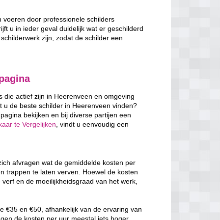
n voeren door professionele schilders
ft u in ieder geval duidelijk wat er geschilderd
schilderwerk zijn, zodat de schilder een
 pagina
rs die actief zijn in Heerenveen en omgeving
t u de beste schilder in Heerenveen vinden?
pagina bekijken en bij diverse partijen een
aar te Vergelijken
, vindt u eenvoudig een
 zich afvragen wat de gemiddelde kosten per
en trappen te laten verven. Hoewel de kosten
e verf en de moeilijkheidsgraad van het werk,
e €35 en €50, afhankelijk van de ervaring van
ggen de kosten per uur meestal iets hoger,