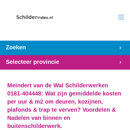
Zoeken
Selecteer provincie
Meindert van de Wal Schilderwerken
0181-404448: Wat zijn gemiddelde kosten
per uur & m2 om deuren, kozijnen,
plafonds & trap te verven? Voordelen &
Nadelen van binnen en
buitenschilderwerk.