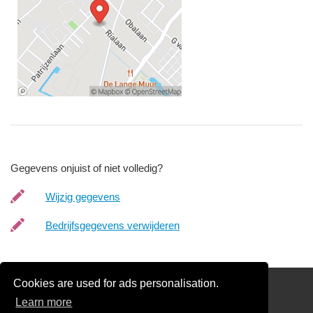
Gegevens onjuist of niet volledig?
Wijzig gegevens
Bedrijfsgegevens verwijderen
Cookies are used for ads personalisation.
Schilder Offerte Aanvragen
Learn more
links