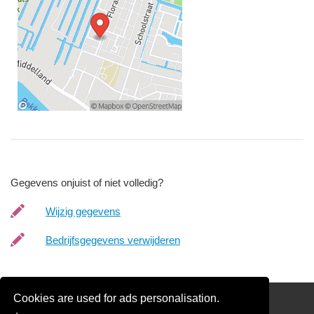
Gegevens onjuist of niet volledig?
Wijzig gegevens
Bedrijfsgegevens verwijderen
Cookies are used for ads personalisation.
Schilder Offerte Aanvragen