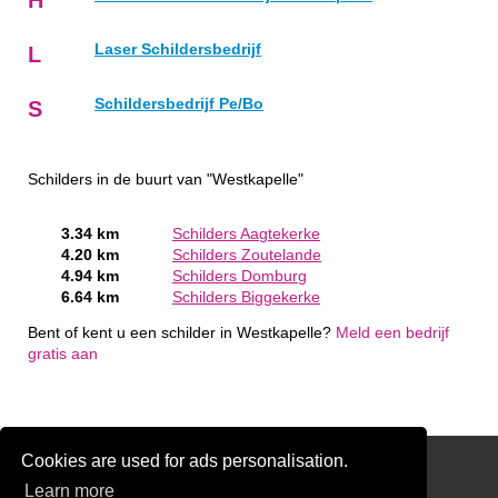
Laser Schildersbedrijf
L
Schildersbedrijf Pe/Bo
S
Schilders in de buurt van "Westkapelle"
3.34 km
Schilders Aagtekerke
4.20 km
Schilders Zoutelande
4.94 km
Schilders Domburg
6.64 km
Schilders Biggekerke
Bent of kent u een schilder in Westkapelle?
Meld een bedrijf
gratis aan
Cookies are used for ads personalisation.
Schilder Offerte Aanvragen
Learn more