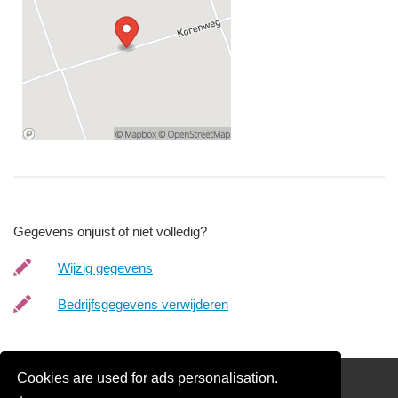
Gegevens onjuist of niet volledig?
Wijzig gegevens
Bedrijfsgegevens verwijderen
Cookies are used for ads personalisation.
Schilder Offerte Aanvragen