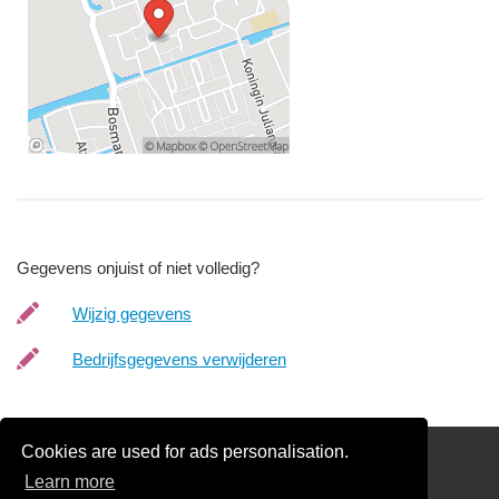
Gegevens onjuist of niet volledig?
Wijzig gegevens
Bedrijfsgegevens verwijderen
Cookies are used for ads personalisation.
Schilder Offerte Aanvragen
Learn more
links