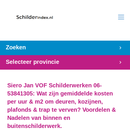
Zoeken
Selecteer provincie
Siero Jan VOF Schilderwerken 06-
53841305: Wat zijn gemiddelde kosten
per uur & m2 om deuren, kozijnen,
plafonds & trap te verven? Voordelen &
Nadelen van binnen en
buitenschilderwerk.