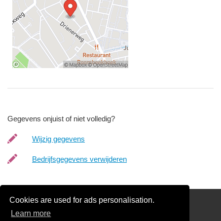
Gegevens onjuist of niet volledig?
Wijzig gegevens
Bedrijfsgegevens verwijderen
Cookies are used for ads personalisation.
Schilder Offerte Aanvragen
Learn more
links