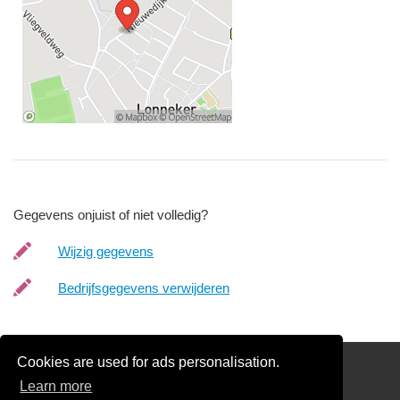
Gegevens onjuist of niet volledig?
Wijzig gegevens
Bedrijfsgegevens verwijderen
Cookies are used for ads personalisation.
Schilder Offerte Aanvragen
Learn more
links