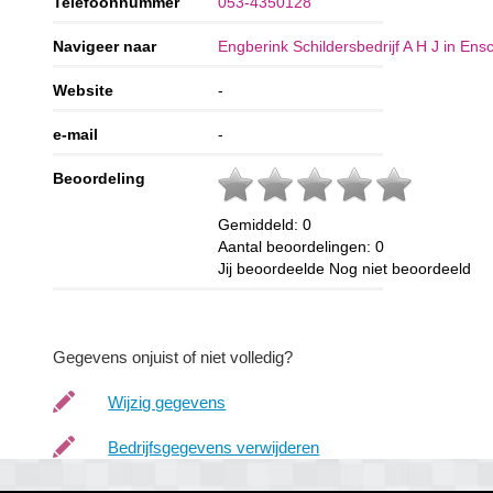
Telefoonnummer
053-4350128
Navigeer naar
Engberink Schildersbedrijf A H J in En
Website
-
e-mail
-
Beoordeling
Gemiddeld:
0
Aantal beoordelingen:
0
Jij beoordeelde
Nog niet beoordeeld
Gegevens onjuist of niet volledig?
Wijzig gegevens
Bedrijfsgegevens verwijderen