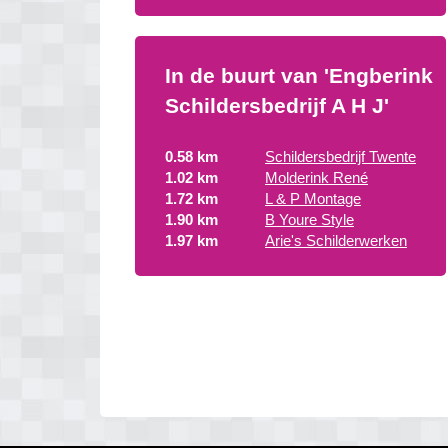
In de buurt van 'Engberink
Schildersbedrijf A H J'
0.58 km
Schildersbedrijf Twente
1.02 km
Molderink René
1.72 km
L & P Montage
1.90 km
B Youre Style
1.97 km
Arie's Schilderwerken