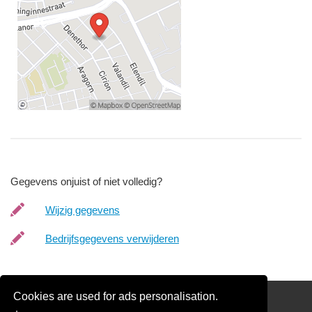
Gegevens onjuist of niet volledig?
Wijzig gegevens
Bedrijfsgegevens verwijderen
Cookies are used for ads personalisation.
Schilder Offerte Aanvragen