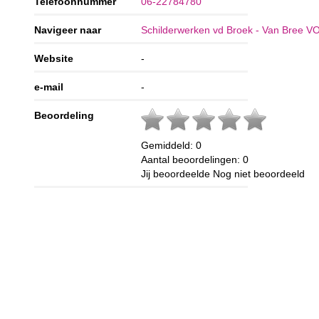
Telefoonnummer
06-22784780
Navigeer naar
Schilderwerken vd Broek - Van Bree V
Website
-
e-mail
-
Beoordeling
Gemiddeld:
0
Aantal beoordelingen:
0
Jij beoordeelde
Nog niet beoordeeld