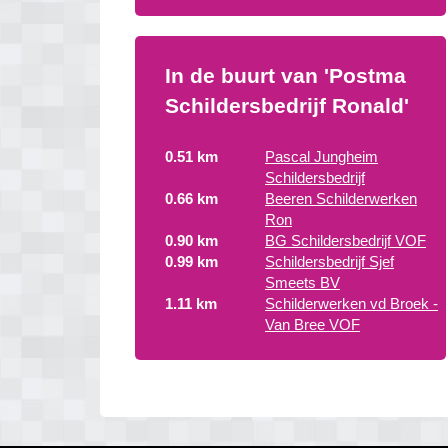
In de buurt van 'Postma
Schildersbedrijf Ronald'
0.51 km
Pascal Jungheim
Schildersbedrijf
0.66 km
Beeren Schilderwerken
Ron
0.90 km
BG Schildersbedrijf VOF
0.99 km
Schildersbedrijf Sjef
Smeets BV
1.11 km
Schilderwerken vd Broek -
Van Bree VOF