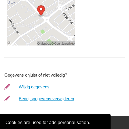
Gegevens onjuist of niet volledig?
Wijzig gegevens
Bedrijfsgegevens verwijderen
Cookies are used for ads personalisation.
Schilder Offerte Aanvragen