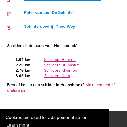
Peter van Lier De Schilder
P
Schildersbedrijf Theo Wey
S
Schilders in de buurt van "Hoensbroek"
1.04 km
Schilders Heerlen
2.20 km
Schilders Brunssum
2.76 km
Schilders Klimmen
3.09 km
Schilders Nuth
Bent of kent u een schilder in Hoensbroek?
Meld een bedrijf
gratis aan
Cookies are used for ads personalisation.
Schilder Offerte Aanvragen
Learn more