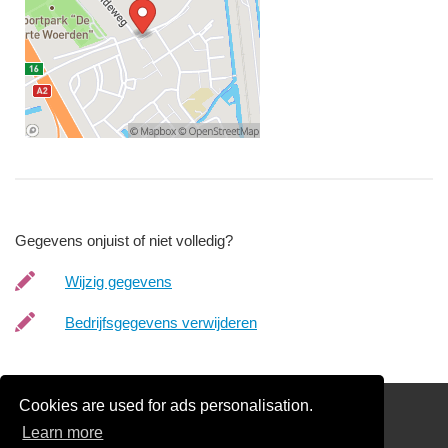
Gegevens onjuist of niet volledig?
Wijzig gegevens
Bedrijfsgegevens verwijderen
Cookies are used for ads personalisation.
Schilder Offerte Aanvragen
Learn more
links