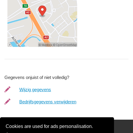
Gegevens onjuist of niet volledig?
Wijzig gegevens
Bedrijfsgegevens verwijderen
Cookies are used for ads personalisation.
Schilder Offerte Aanvragen