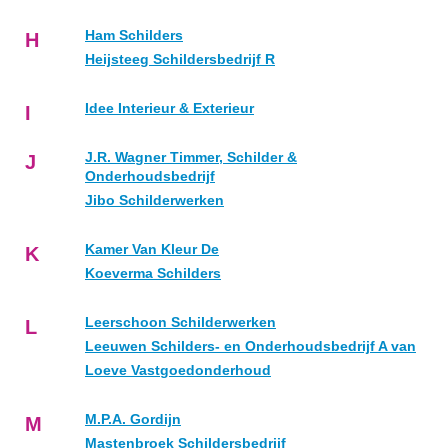
Ham Schilders
H
Heijsteeg Schildersbedrijf R
Idee Interieur & Exterieur
I
J.R. Wagner Timmer, Schilder &
J
Onderhoudsbedrijf
Jibo Schilderwerken
Kamer Van Kleur De
K
Koeverma Schilders
Leerschoon Schilderwerken
L
Leeuwen Schilders- en Onderhoudsbedrijf A van
Loeve Vastgoedonderhoud
M.P.A. Gordijn
M
Mastenbroek Schildersbedrijf