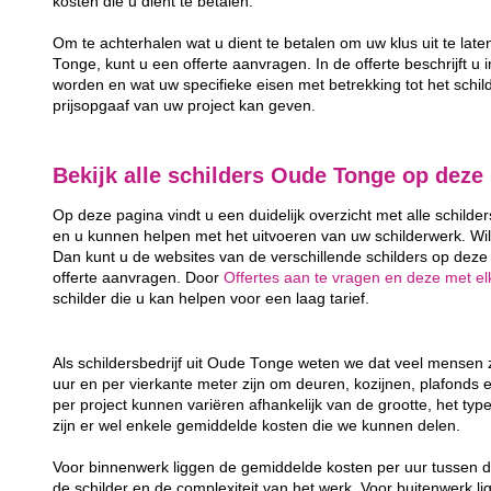
kosten die u dient te betalen.
Om te achterhalen wat u dient te betalen om uw klus uit te lat
Tonge, kunt u een offerte aanvragen. In de offerte beschrijft u 
worden en wat uw specifieke eisen met betrekking tot het schild
prijsopgaaf van uw project kan geven.
Bekijk alle schilders Oude Tonge op deze
Op deze pagina vindt u een duidelijk overzicht met alle schilde
en u kunnen helpen met het uitvoeren van uw schilderwerk. Wil
Dan kunt u de websites van de verschillende schilders op deze 
offerte aanvragen. Door
Offertes aan te vragen en deze met elk
schilder die u kan helpen voor een laag tarief.
Als schildersbedrijf uit Oude Tonge weten we dat veel mensen
uur en per vierkante meter zijn om deuren, kozijnen, plafonds 
per project kunnen variëren afhankelijk van de grootte, het typ
zijn er wel enkele gemiddelde kosten die we kunnen delen.
Voor binnenwerk liggen de gemiddelde kosten per uur tussen d
de schilder en de complexiteit van het werk. Voor buitenwerk li