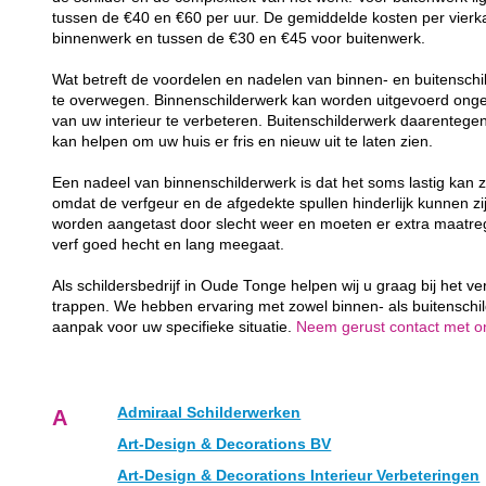
tussen de €40 en €60 per uur. De gemiddelde kosten per vierk
binnenwerk en tussen de €30 en €45 voor buitenwerk.
Wat betreft de voordelen en nadelen van binnen- en buitenschil
te overwegen. Binnenschilderwerk kan worden uitgevoerd ongea
van uw interieur te verbeteren. Buitenschilderwerk daarenteg
kan helpen om uw huis er fris en nieuw uit te laten zien.
Een nadeel van binnenschilderwerk is dat het soms lastig kan z
omdat de verfgeur en de afgedekte spullen hinderlijk kunnen zij
worden aangetast door slecht weer en moeten er extra maatr
verf goed hecht en lang meegaat.
Als schildersbedrijf in Oude Tonge helpen wij u graag bij het v
trappen. We hebben ervaring met zowel binnen- als buitenschi
aanpak voor uw specifieke situatie.
Neem gerust contact met ons
Admiraal Schilderwerken
A
Art-Design & Decorations BV
Art-Design & Decorations Interieur Verbeteringen