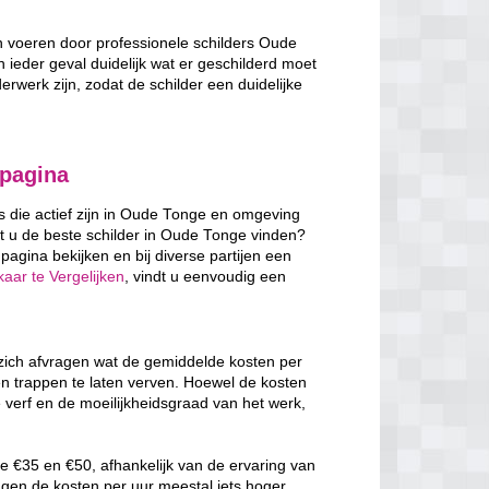
en voeren door professionele schilders Oude
in ieder geval duidelijk wat er geschilderd moet
erwerk zijn, zodat de schilder een duidelijke
 pagina
rs die actief zijn in Oude Tonge en omgeving
t u de beste schilder in Oude Tonge vinden?
pagina bekijken en bij diverse partijen een
aar te Vergelijken
, vindt u eenvoudig een
 zich afvragen wat de gemiddelde kosten per
en trappen te laten verven. Hoewel de kosten
e verf en de moeilijkheidsgraad van het werk,
e €35 en €50, afhankelijk van de ervaring van
ggen de kosten per uur meestal iets hoger,