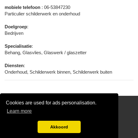
mobiele telefoon
: 06-53847230
Particulier schilderwerk en onderhoud
Doelgroep
:
Bedrijven
Specialisatie
:
Behang, Glasvlies, Glaswerk / glaszetter
Diensten
:
Onderhoud, Schilderwerk binnen, Schilderwerk buiten
Cookies are used for ads personalisation.
Schilder Offerte Aanvragen
Learn more
links
Disclaimer
Akkoord
Aanmelden bedrijven