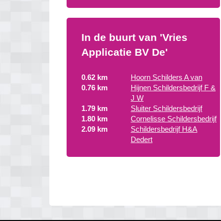
In de buurt van 'Vries
Applicatie BV De'
0.62 km
Hoorn Schilders A van
0.76 km
Hijnen Schildersbedrijf F &
J W
1.79 km
Sluiter Schildersbedrijf
1.80 km
Cornelisse Schildersbedrijf
2.09 km
Schildersbedrijf H&A
Dedert