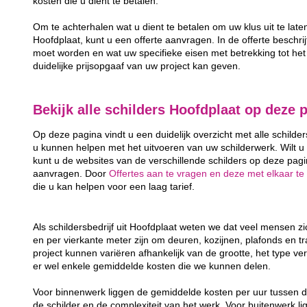
kosten die u dient te betalen.
Om te achterhalen wat u dient te betalen om uw klus uit te late
Hoofdplaat, kunt u een offerte aanvragen. In de offerte beschrijf
moet worden en wat uw specifieke eisen met betrekking tot het 
duidelijke prijsopgaaf van uw project kan geven.
Bekijk alle schilders Hoofdplaat op deze 
Op deze pagina vindt u een duidelijk overzicht met alle schilder
u kunnen helpen met het uitvoeren van uw schilderwerk. Wilt u
kunt u de websites van de verschillende schilders op deze pagin
aanvragen. Door
Offertes aan te vragen en deze met elkaar te 
die u kan helpen voor een laag tarief.
Als schildersbedrijf uit Hoofdplaat weten we dat veel mensen 
en per vierkante meter zijn om deuren, kozijnen, plafonds en t
project kunnen variëren afhankelijk van de grootte, het type ver
er wel enkele gemiddelde kosten die we kunnen delen.
Voor binnenwerk liggen de gemiddelde kosten per uur tussen d
de schilder en de complexiteit van het werk. Voor buitenwerk li