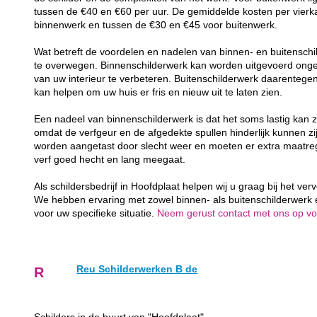
tussen de €40 en €60 per uur. De gemiddelde kosten per vierk
binnenwerk en tussen de €30 en €45 voor buitenwerk.
Wat betreft de voordelen en nadelen van binnen- en buitenschil
te overwegen. Binnenschilderwerk kan worden uitgevoerd ongea
van uw interieur te verbeteren. Buitenschilderwerk daarenteg
kan helpen om uw huis er fris en nieuw uit te laten zien.
Een nadeel van binnenschilderwerk is dat het soms lastig kan z
omdat de verfgeur en de afgedekte spullen hinderlijk kunnen zij
worden aangetast door slecht weer en moeten er extra maatr
verf goed hecht en lang meegaat.
Als schildersbedrijf in Hoofdplaat helpen wij u graag bij het ve
We hebben ervaring met zowel binnen- als buitenschilderwerk
voor uw specifieke situatie.
Neem gerust contact met ons op voor
Reu Schilderwerken B de
R