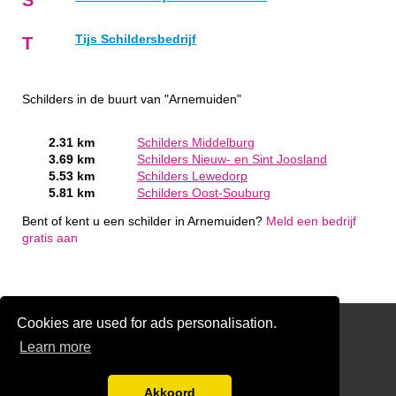
Tijs Schildersbedrijf
T
Schilders in de buurt van "Arnemuiden"
2.31 km
Schilders Middelburg
3.69 km
Schilders Nieuw- en Sint Joosland
5.53 km
Schilders Lewedorp
5.81 km
Schilders Oost-Souburg
Bent of kent u een schilder in Arnemuiden?
Meld een bedrijf
gratis aan
Cookies are used for ads personalisation.
Schilder Offerte Aanvragen
Learn more
links
Disclaimer
Akkoord