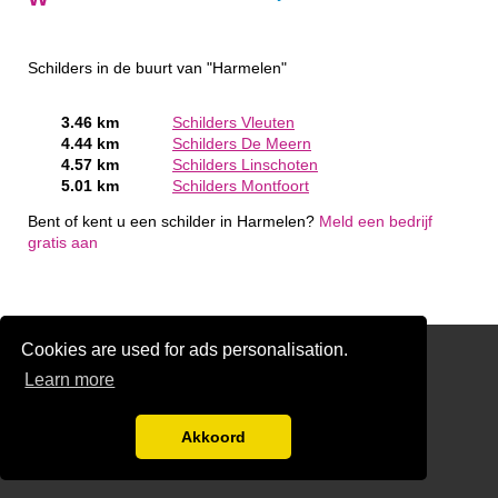
Schilders in de buurt van "Harmelen"
3.46 km
Schilders Vleuten
4.44 km
Schilders De Meern
4.57 km
Schilders Linschoten
5.01 km
Schilders Montfoort
Bent of kent u een schilder in Harmelen?
Meld een bedrijf
gratis aan
Cookies are used for ads personalisation.
Schilder Offerte Aanvragen
Learn more
links
Disclaimer
Akkoord
Aanmelden bedrijven