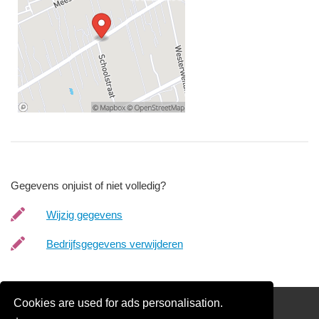
Gegevens onjuist of niet volledig?
Wijzig gegevens
Bedrijfsgegevens verwijderen
Cookies are used for ads personalisation.
Schilder Offerte Aanvragen