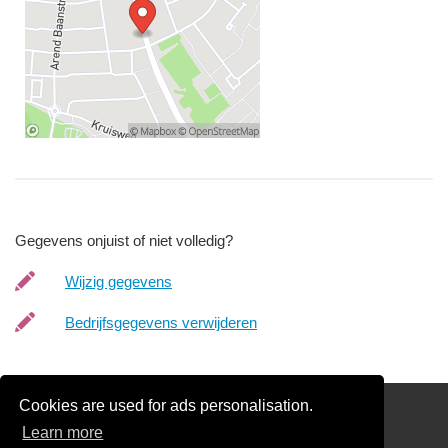
Gegevens onjuist of niet volledig?
Wijzig gegevens
Bedrijfsgegevens verwijderen
Cookies are used for ads personalisation.
Schilder Offerte Aanvragen
Learn more
links