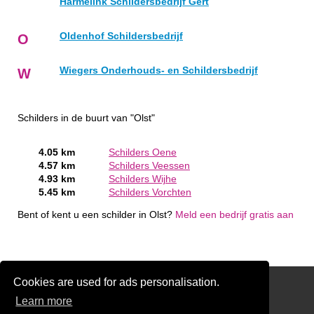
Harmelink Schildersbedrijf Gert
Oldenhof Schildersbedrijf
O
Wiegers Onderhouds- en Schildersbedrijf
W
Schilders in de buurt van "Olst"
4.05 km
Schilders Oene
4.57 km
Schilders Veessen
4.93 km
Schilders Wijhe
5.45 km
Schilders Vorchten
Bent of kent u een schilder in Olst?
Meld een bedrijf gratis aan
Cookies are used for ads personalisation.
Schilder Offerte Aanvragen
Learn more
links