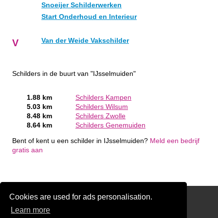
Snoeijer Schilderwerken
Start Onderhoud en Interieur
Van der Weide Vakschilder
V
Schilders in de buurt van "IJsselmuiden"
1.88 km
Schilders Kampen
5.03 km
Schilders Wilsum
8.48 km
Schilders Zwolle
8.64 km
Schilders Genemuiden
Bent of kent u een schilder in IJsselmuiden?
Meld een bedrijf
gratis aan
Cookies are used for ads personalisation.
Schilder Offerte Aanvragen
Learn more
links