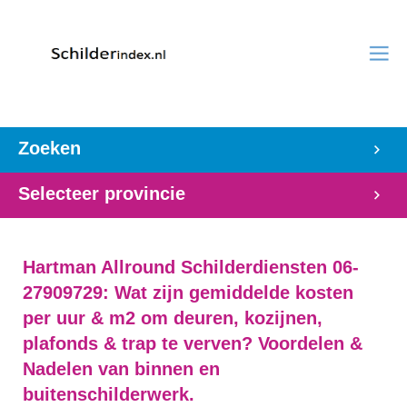
Zoeken
Selecteer provincie
Hartman Allround Schilderdiensten 06-
27909729: Wat zijn gemiddelde kosten
per uur & m2 om deuren, kozijnen,
plafonds & trap te verven? Voordelen &
Nadelen van binnen en
buitenschilderwerk.