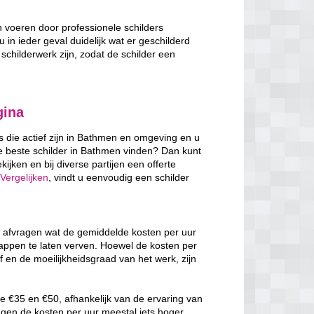
n voeren door professionele schilders
u in ieder geval duidelijk wat er geschilderd
schilderwerk zijn, zodat de schilder een
gina
rs die actief zijn in Bathmen en omgeving en u
e beste schilder in Bathmen vinden? Dan kunt
ijken en bij diverse partijen een offerte
Vergelijken
, vindt u eenvoudig een schilder
h afvragen wat de gemiddelde kosten per uur
rappen te laten verven. Hoewel de kosten per
f en de moeilijkheidsgraad van het werk, zijn
e €35 en €50, afhankelijk van de ervaring van
ggen de kosten per uur meestal iets hoger,