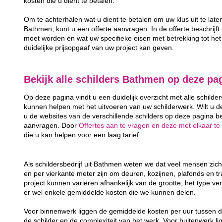
kosten die u dient te betalen.
Om te achterhalen wat u dient te betalen om uw klus uit te late
Bathmen, kunt u een offerte aanvragen. In de offerte beschrijft 
moet worden en wat uw specifieke eisen met betrekking tot het 
duidelijke prijsopgaaf van uw project kan geven.
Bekijk alle schilders Bathmen op deze pa
Op deze pagina vindt u een duidelijk overzicht met alle schilde
kunnen helpen met het uitvoeren van uw schilderwerk. Wilt u d
u de websites van de verschillende schilders op deze pagina bek
aanvragen. Door
Offertes aan te vragen en deze met elkaar te 
die u kan helpen voor een laag tarief.
Als schildersbedrijf uit Bathmen weten we dat veel mensen zic
en per vierkante meter zijn om deuren, kozijnen, plafonds en t
project kunnen variëren afhankelijk van de grootte, het type ver
er wel enkele gemiddelde kosten die we kunnen delen.
Voor binnenwerk liggen de gemiddelde kosten per uur tussen d
de schilder en de complexiteit van het werk. Voor buitenwerk li