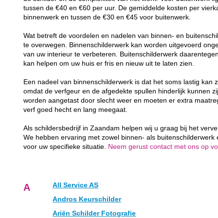
tussen de €40 en €60 per uur. De gemiddelde kosten per vierk
binnenwerk en tussen de €30 en €45 voor buitenwerk.
Wat betreft de voordelen en nadelen van binnen- en buitenschil
te overwegen. Binnenschilderwerk kan worden uitgevoerd ongea
van uw interieur te verbeteren. Buitenschilderwerk daarenteg
kan helpen om uw huis er fris en nieuw uit te laten zien.
Een nadeel van binnenschilderwerk is dat het soms lastig kan z
omdat de verfgeur en de afgedekte spullen hinderlijk kunnen zij
worden aangetast door slecht weer en moeten er extra maatr
verf goed hecht en lang meegaat.
Als schildersbedrijf in Zaandam helpen wij u graag bij het verv
We hebben ervaring met zowel binnen- als buitenschilderwerk
voor uw specifieke situatie.
Neem gerust contact met ons op voor
All Service AS
A
Andros Keurschilder
Ariën Schilder Fotografie