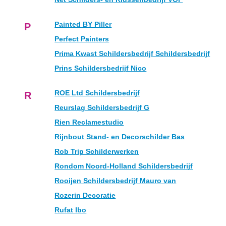
Painted BY Piller
P
Perfect Painters
Prima Kwast Schildersbedrijf Schildersbedrijf
Prins Schildersbedrijf Nico
ROE Ltd Schildersbedrijf
R
Reurslag Schildersbedrijf G
Rien Reclamestudio
Rijnbout Stand- en Decorschilder Bas
Rob Trip Schilderwerken
Rondom Noord-Holland Schildersbedrijf
Rooijen Schildersbedrijf Mauro van
Rozerin Decoratie
Rufat Ibo