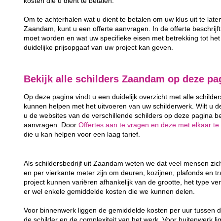
kosten die u dient te betalen.
Om te achterhalen wat u dient te betalen om uw klus uit te late
Zaandam, kunt u een offerte aanvragen. In de offerte beschrijft 
moet worden en wat uw specifieke eisen met betrekking tot het 
duidelijke prijsopgaaf van uw project kan geven.
Bekijk alle schilders Zaandam op deze pa
Op deze pagina vindt u een duidelijk overzicht met alle schilde
kunnen helpen met het uitvoeren van uw schilderwerk. Wilt u 
u de websites van de verschillende schilders op deze pagina bek
aanvragen. Door
Offertes aan te vragen en deze met elkaar te 
die u kan helpen voor een laag tarief.
Als schildersbedrijf uit Zaandam weten we dat veel mensen zi
en per vierkante meter zijn om deuren, kozijnen, plafonds en t
project kunnen variëren afhankelijk van de grootte, het type ver
er wel enkele gemiddelde kosten die we kunnen delen.
Voor binnenwerk liggen de gemiddelde kosten per uur tussen d
de schilder en de complexiteit van het werk. Voor buitenwerk li