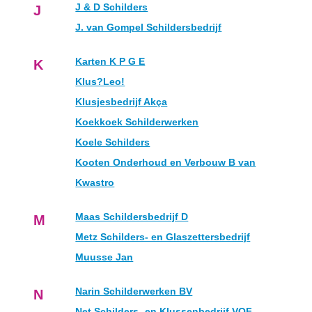
J & D Schilders
J
J. van Gompel Schildersbedrijf
Karten K P G E
K
Klus?Leo!
Klusjesbedrijf Akça
Koekkoek Schilderwerken
Koele Schilders
Kooten Onderhoud en Verbouw B van
Kwastro
Maas Schildersbedrijf D
M
Metz Schilders- en Glaszettersbedrijf
Muusse Jan
Narin Schilderwerken BV
N
Net Schilders- en Klussenbedrijf VOF