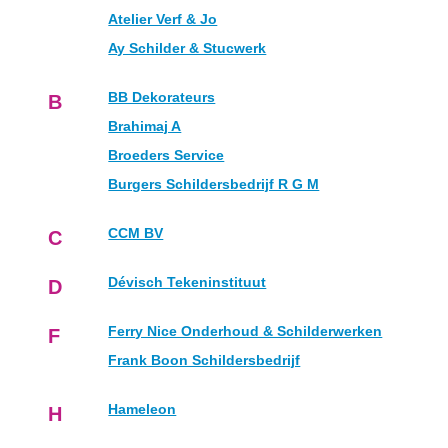
Atelier Verf & Jo
Ay Schilder & Stucwerk
BB Dekorateurs
B
Brahimaj A
Broeders Service
Burgers Schildersbedrijf R G M
CCM BV
C
Dévisch Tekeninstituut
D
Ferry Nice Onderhoud & Schilderwerken
F
Frank Boon Schildersbedrijf
Hameleon
H