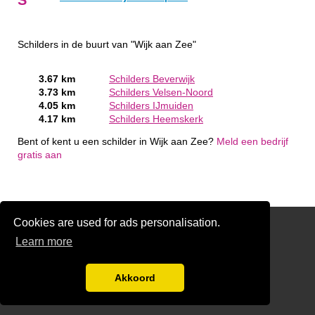
Schilders in de buurt van "Wijk aan Zee"
3.67 km
Schilders Beverwijk
3.73 km
Schilders Velsen-Noord
4.05 km
Schilders IJmuiden
4.17 km
Schilders Heemskerk
Bent of kent u een schilder in Wijk aan Zee?
Meld een bedrijf
gratis aan
Cookies are used for ads personalisation.
Schilder Offerte Aanvragen
Learn more
links
Disclaimer
Akkoord
Aanmelden bedrijven