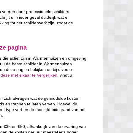
n voeren door professionele schilders
ijft u in ieder geval duidelijk wat er
ing tot het schilderwerk zijn, zodat de
eze pagina
rs die actief zijn in Warmenhuizen en omgeving
t u de beste schilder in Warmenhuizen
op deze pagina bekijken en bij diverse
 deze met elkaar te Vergelijken
, vindt u
en zich afvragen wat de gemiddelde kosten
nds en trappen te laten verven. Hoewel de
het type verf en de moeilijkheidsgraad van het
n.
e €35 en €50, afhankelijk van de ervaring van
ggen de kosten per uur meestal iets hoger,