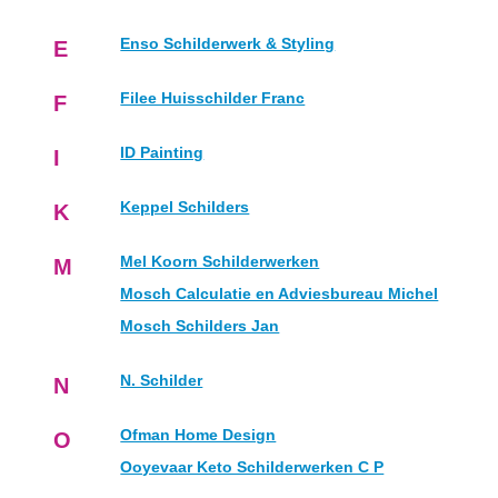
Enso Schilderwerk & Styling
E
Filee Huisschilder Franc
F
ID Painting
I
Keppel Schilders
K
Mel Koorn Schilderwerken
M
Mosch Calculatie en Adviesbureau Michel
Mosch Schilders Jan
N. Schilder
N
Ofman Home Design
O
Ooyevaar Keto Schilderwerken C P