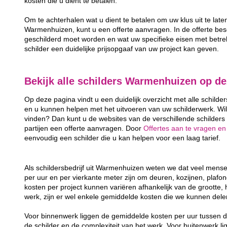
kosten die u dient te betalen.
Om te achterhalen wat u dient te betalen om uw klus uit te late
Warmenhuizen, kunt u een offerte aanvragen. In de offerte beschr
geschilderd moet worden en wat uw specifieke eisen met betrekk
schilder een duidelijke prijsopgaaf van uw project kan geven.
Bekijk alle schilders Warmenhuizen op d
Op deze pagina vindt u een duidelijk overzicht met alle schilde
en u kunnen helpen met het uitvoeren van uw schilderwerk. Wil
vinden? Dan kunt u de websites van de verschillende schilders 
partijen een offerte aanvragen. Door
Offertes aan te vragen en
eenvoudig een schilder die u kan helpen voor een laag tarief.
Als schildersbedrijf uit Warmenhuizen weten we dat veel mens
per uur en per vierkante meter zijn om deuren, kozijnen, plafo
kosten per project kunnen variëren afhankelijk van de grootte, 
werk, zijn er wel enkele gemiddelde kosten die we kunnen dele
Voor binnenwerk liggen de gemiddelde kosten per uur tussen d
de schilder en de complexiteit van het werk. Voor buitenwerk li