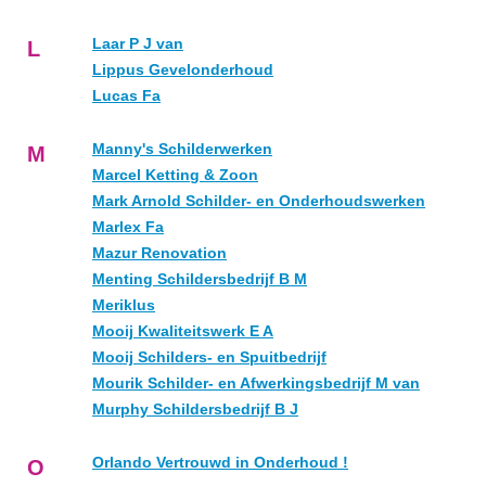
Laar P J van
L
Lippus Gevelonderhoud
Lucas Fa
Manny's Schilderwerken
M
Marcel Ketting & Zoon
Mark Arnold Schilder- en Onderhoudswerken
Marlex Fa
Mazur Renovation
Menting Schildersbedrijf B M
Meriklus
Mooij Kwaliteitswerk E A
Mooij Schilders- en Spuitbedrijf
Mourik Schilder- en Afwerkingsbedrijf M van
Murphy Schildersbedrijf B J
Orlando Vertrouwd in Onderhoud !
O