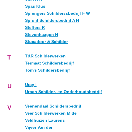
Spas Klus
Sprengers Schilderssbedrijf F W
Spruijt Schildersbedrijf A H
Steffers R
Stevenhaagen H
Stucadoor & Schilder
T&R Schilderwerken
T
Termaat Schildersbedrijf
Tom's Schildersbedrijf
Uray I
U
Urban Schilder- en Onderhoudsbedrijf
Veenendaal Schildersbedrijf
V
Veer Schilderwerken M de
Veldhuizen Laurens
Vijver Van der