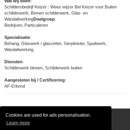
Wat wij doen:
Schildersbedrijf Keizer : Wees wijzer Bel Keizer voor Buiten
schilderwerk, Binnen schilderwerk, Glas- en
Wandafwerking
Doelgroep
:
Bedrijven, Particulieren
Specialisatie
:
Behang, Glaswerk / glaszetter, Sierpleister, Spuitwerk,
Wandafwerking
Diensten
:
Schilderwerk binnen, Schilderwerk buiten
Aangesloten bij / Certificering
:
AF-Erkend
Cookies are used for ads personalisation.
Schilder Offerte Aanvragen
Learn more
links