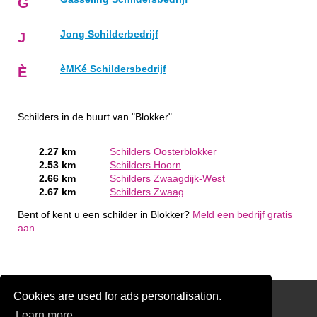
G
Jong Schilderbedrijf
J
èMKé Schildersbedrijf
È
Schilders in de buurt van "Blokker"
2.27 km
Schilders Oosterblokker
2.53 km
Schilders Hoorn
2.66 km
Schilders Zwaagdijk-West
2.67 km
Schilders Zwaag
Bent of kent u een schilder in Blokker?
Meld een bedrijf gratis
aan
Cookies are used for ads personalisation.
Schilder Offerte Aanvragen
Learn more