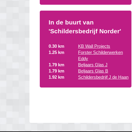
In de buurt van
'Schildersbedrijf Norder'
0.30 km
KB Wall Projects
1.25 km
Forster Schilderwerken
Eddy
1.79 km
Beljaars Glas J
1.79 km
Beljaars Glas B
1.92 km
Schildersbedrijf J de Haan