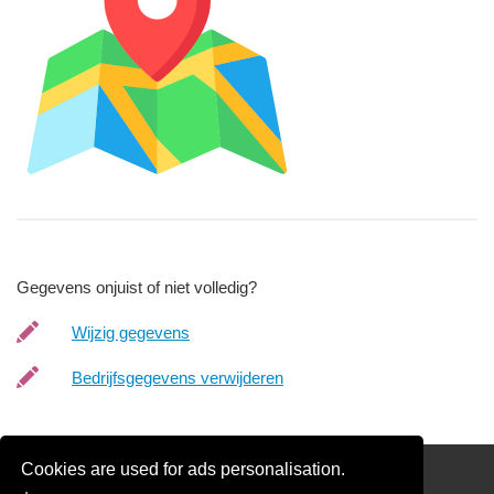
Gegevens onjuist of niet volledig?
Wijzig gegevens
Bedrijfsgegevens verwijderen
Cookies are used for ads personalisation.
Schilder Offerte Aanvragen