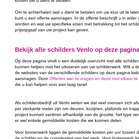
kosten die u dient te betalen.
Om te achterhalen wat u dient te betalen om uw klus uit te late
kunt u een offerte aanvragen. In de offerte beschrijft u in ieder
worden en wat uw specifieke eisen met betrekking tot het schild
prijsopgaaf van uw project kan geven.
Bekijk alle schilders Venlo op deze pagin
Op deze pagina vindt u een duidelijk overzicht met alle schilder
kunnen helpen met het uitvoeren van uw schilderwerk. Wilt u d
de websites van de verschillende schilders op deze pagina bekij
aanvragen. Door
Offertes aan te vragen en deze met elkaar te 
die u kan helpen voor een laag tarief.
Als schildersbedrijf uit Venlo weten we dat veel mensen zich 
per vierkante meter zijn om deuren, kozijnen, plafonds en trap
project kunnen variëren afhankelijk van de grootte, het type ver
er wel enkele gemiddelde kosten die we kunnen delen.
Voor binnenwerk liggen de gemiddelde kosten per uur tussen d
de schilder en de complexiteit van het werk. Voor buitenwerk li