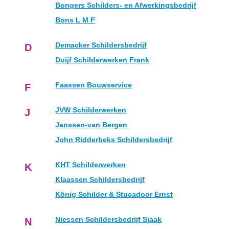
Bongers Schilders- en Afwerkingsbedrijf
Bons L M F
Demacker Schildersbedrijf
D
Duijf Schilderwerken Frank
Faassen Bouwservice
F
JVW Schilderwerken
J
Janssen-van Bergen
John Ridderbeks Schildersbedrijf
KHT Schilderwerken
K
Klaassen Schildersbedrijf
König Schilder & Stucadoor Ernst
Niessen Schildersbedrijf Sjaak
N