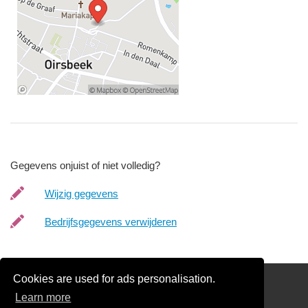
Gegevens onjuist of niet volledig?
Wijzig gegevens
Bedrijfsgegevens verwijderen
Cookies are used for ads personalisation.
Schilder Offerte Aanvragen
Learn more
links